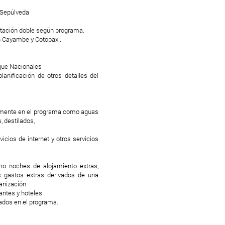
 Sepúlveda
itación doble según programa.
n Cayambe y Cotopaxi.
rque Nacionales
anificación de otros detalles del
ramente en el programa como aguas
, destilados,
a
vicios de internet y otros servicios
mo noches de alojamiento extras,
s gastos extras derivados de una
ganización
antes y hoteles.
lados en el programa.