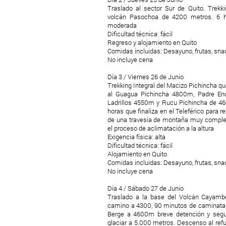
Traslado al sector Sur de Quito. Trekk
volcán Pasochoa de 4200 metros. 6 ho
moderada
Dificultad técnica: fácil
Regreso y alojamiento en Quito
Comidas incluidas: Desayuno, frutas, snac
No incluye cena
Día 3 / Viernes 26 de Junio
Trekking Integral del Macizo Pichincha q
al Guagua Pichincha 4800m, Padre En
Ladrillos 4550m y Rucu Pichincha de 4
horas que finaliza en el Teleférico para re
de una travesía de montaña muy complet
el proceso de aclimatación a la altura
Exigencia física: alta
Dificultad técnica: fácil
Alojamiento en Quito
Comidas incluidas: Desayuno, frutas, snac
No incluye cena
Día 4 / Sábado 27 de Junio
Traslado a la base del Volcán Cayambe.
camino a 4300, 90 minutos de caminata 
Berge a 4600m breve detención y segu
glaciar a 5.000 metros. Descenso al re