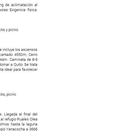
ing de aclimatación al
ras Exigencia física:
ks y picnic
ue incluye los ascensos
cantado 4550m, Cerro
644m. Caminata de 8-9
tornar a Quito. Se trata
a ideal para favorecer
ks, picnic
 Llegada al final del
al refugio Ruales Olea
imos hasta la laguna
fugio Yanacocha a 3666