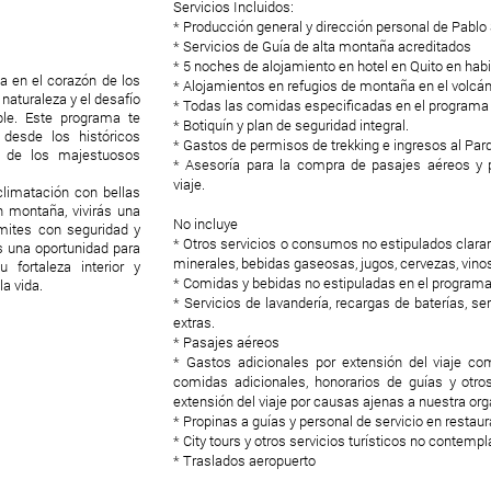
Servicios Incluidos:
* Producción general y dirección personal de Pablo
* Servicios de Guía de alta montaña acreditados
* 5 noches de alojamiento en hotel en Quito en hab
ca en el corazón de los
* Alojamientos en refugios de montaña en el volcá
naturaleza y el desafío
* Todas las comidas especificadas en el programa
ble. Este programa te
* Botiquín y plan de seguridad integral.
 desde los históricos
* Gastos de permisos de trekking e ingresos al Pa
s de los majestuosos
* Asesoría para la compra de pasajes aéreos y pl
viaje.
climatación con bellas
n montaña, vivirás una
No incluye
ímites con seguridad y
* Otros servicios o consumos no estipulados cla
s una oportunidad para
minerales, bebidas gaseosas, jugos, cervezas, vinos
 fortaleza interior y
* Comidas y bebidas no estipuladas en el program
a vida.
* Servicios de lavandería, recargas de baterías, ser
extras.
* Pasajes aéreos
* Gastos adicionales por extensión del viaje co
comidas adicionales, honorarios de guías y otro
extensión del viaje por causas ajenas a nuestra or
* Propinas a guías y personal de servicio en restaur
* City tours y otros servicios turísticos no contemp
* Traslados aeropuerto