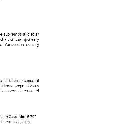
e subiremos al glaciar
archa con crampones y
gio Yanacocha cena y
r la tarde ascenso al
últimos preparativos y
che comenzaremos el
olcán Cayambe. 5.790
de retorno a Quito