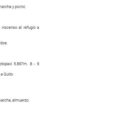
marcha y picnic
. Ascenso al refugio a
mbre.
topaxi 5.897m. 8 - 9
 a Quito
marcha, almuerzo.