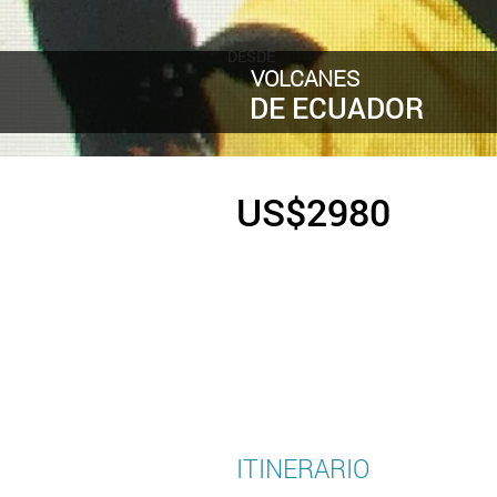
DESDE
VOLCANES
DE ECUADOR
US$2980
24 de junio al 3 de julio
ITINERARIO