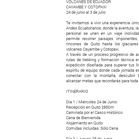
VOLCANES DE ECUADOR
CAYAMBE Y COTOPAXI
24 de junio al 3 de julio
Te invitamos a vivir una experiencia úni
Andes Ecuatorianos, donde la aventura, la 
personal se unen en un viaje inolvida
permite recorrer paisajes imponentes,
rincones de Quito hasta los glaciare
volcanes Cayambe y Cotopaxi.
A través de un proceso progresivo de a
rutas de trekking y formación técnica e
expedición diseñada para superar tus l
espíritu de equipo donde cada jornada e
conectar con la montaña, descubrir tu
alcanzar metas que recordarás para toda l
ITINERARIO
Día 1 / Miércoles 24 de Junio
Recepción en Quito 2850m
Caminata por el Casco Histórico
Cena de Bienvenida
Alojamiento en Quito
Comidas incluidas: Sólo Cena
Día 2 / Jueves 25 de Junio