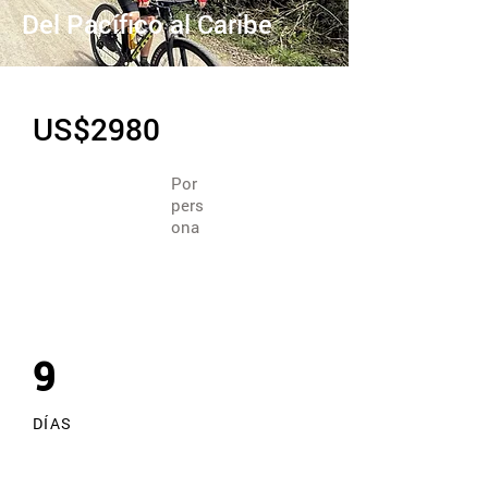
Del Pacífico al Caribe
US$2980
Por
pers
ona
Por definir
2026
9
DÍAS