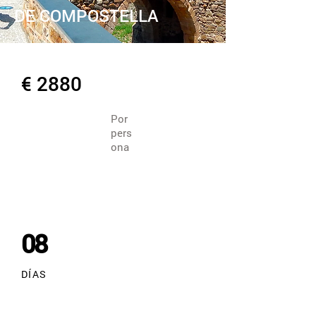
DE COMPOSTELLA
€ 2880
Por
pers
ona
Fechas por
definir
08
DÍAS