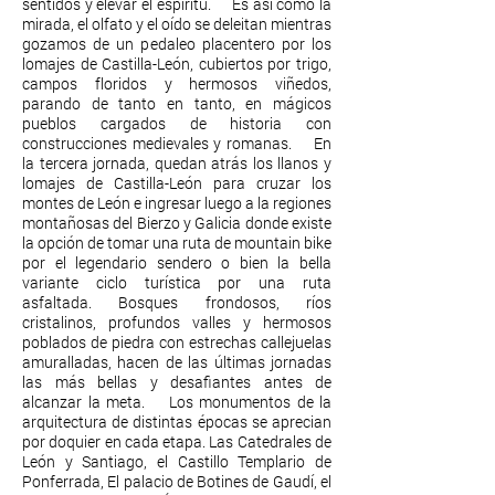
sentidos y elevar el espíritu. Es así como la
mirada, el olfato y el oído se deleitan mientras
gozamos de un pedaleo placentero por los
lomajes de Castilla-León, cubiertos por trigo,
campos floridos y hermosos viñedos,
parando de tanto en tanto, en mágicos
pueblos cargados de historia con
construcciones medievales y romanas. En
la tercera jornada, quedan atrás los llanos y
lomajes de Castilla-León para cruzar los
montes de León e ingresar luego a la regiones
montañosas del Bierzo y Galicia donde existe
la opción de tomar una ruta de mountain bike
por el legendario sendero o bien la bella
variante ciclo turística por una ruta
asfaltada. Bosques frondosos, ríos
cristalinos, profundos valles y hermosos
poblados de piedra con estrechas callejuelas
amuralladas, hacen de las últimas jornadas
las más bellas y desafiantes antes de
alcanzar la meta. Los monumentos de la
arquitectura de distintas épocas se aprecian
por doquier en cada etapa. Las Catedrales de
León y Santiago, el Castillo Templario de
Ponferrada, El palacio de Botines de Gaudí, el