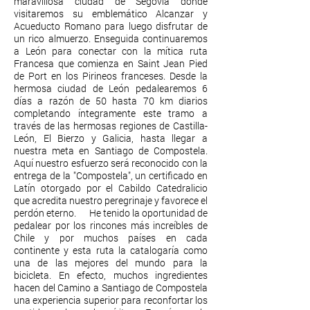
maravillosa ciudad de Segovia donde
visitaremos su emblemático Alcanzar y
Acueducto Romano para luego disfrutar de
un rico almuerzo. Enseguida continuaremos
a León para conectar con la mítica ruta
Francesa que comienza en Saint Jean Pied
de Port en los Pirineos franceses. Desde la
hermosa ciudad de León pedalearemos 6
días a razón de 50 hasta 70 km diarios
completando íntegramente este tramo a
través de las hermosas regiones de Castilla-
León, El Bierzo y Galicia, hasta llegar a
nuestra meta en Santiago de Compostela.
Aquí nuestro esfuerzo será reconocido con la
entrega de la "Compostela", un certificado en
Latín otorgado por el Cabildo Catedralicio
que acredita nuestro peregrinaje y favorece el
perdón eterno. He tenido la oportunidad de
pedalear por los rincones más increíbles de
Chile y por muchos países en cada
continente y esta ruta la catalogaría como
una de las mejores del mundo para la
bicicleta. En efecto, muchos ingredientes
hacen del Camino a Santiago de Compostela
una experiencia superior para reconfortar los