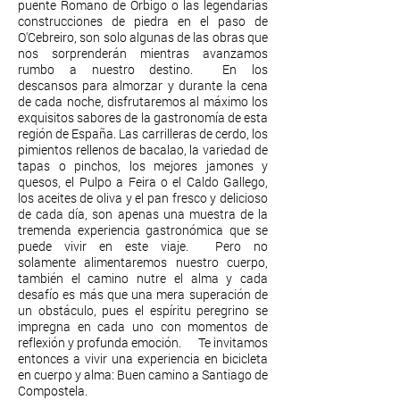
puente Romano de Órbigo o las legendarias
construcciones de piedra en el paso de
O'Cebreiro, son solo algunas de las obras que
nos sorprenderán mientras avanzamos
rumbo a nuestro destino. En los
descansos para almorzar y durante la cena
de cada noche, disfrutaremos al máximo los
exquisitos sabores de la gastronomía de esta
región de España. Las carrilleras de cerdo, los
pimientos rellenos de bacalao, la variedad de
tapas o pinchos, los mejores jamones y
quesos, el Pulpo a Feira o el Caldo Gallego,
los aceites de oliva y el pan fresco y delicioso
de cada día, son apenas una muestra de la
tremenda experiencia gastronómica que se
puede vivir en este viaje. Pero no
solamente alimentaremos nuestro cuerpo,
también el camino nutre el alma y cada
desafío es más que una mera superación de
un obstáculo, pues el espíritu peregrino se
impregna en cada uno con momentos de
reflexión y profunda emoción. Te invitamos
entonces a vivir una experiencia en bicicleta
en cuerpo y alma: Buen camino a Santiago de
Compostela.